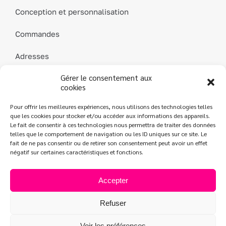
Conception et personnalisation
Commandes
Adresses
Gérer le consentement aux
Détails du compte
cookies
Mot de passe perdu
Pour offrir les meilleures expériences, nous utilisons des technologies telles
que les cookies pour stocker et/ou accéder aux informations des appareils.
Contact
Le fait de consentir à ces technologies nous permettra de traiter des données
telles que le comportement de navigation ou les ID uniques sur ce site. Le
fait de ne pas consentir ou de retirer son consentement peut avoir un effet
négatif sur certaines caractéristiques et fonctions.
L’Atelier des Parfums
| Création
Jeff Concept
|
Mentions légales
|
Conditions générales de vente
|
Politique de confidentialité
Accepter
Refuser
Voir les préférences