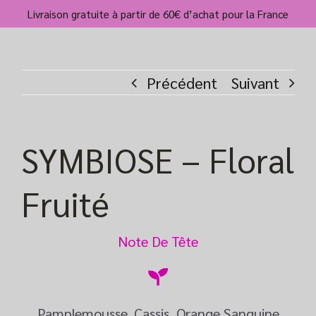
Passer
Livraison gratuite à partir de 60€ d’achat pour la France
au
contenu
Précédent
Suivant
SYMBIOSE – Floral
Fruité
Note De Tête
Pamplemousse, Cassis, Orange Sanguine