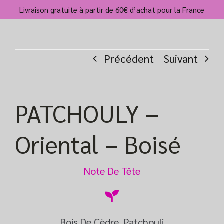
Passer
Livraison gratuite à partir de 60€ d’achat pour la France
au
contenu
Précédent
Suivant
PATCHOULY –
Oriental – Boisé
Note De Tête
Bois De Cèdre, Patchouli