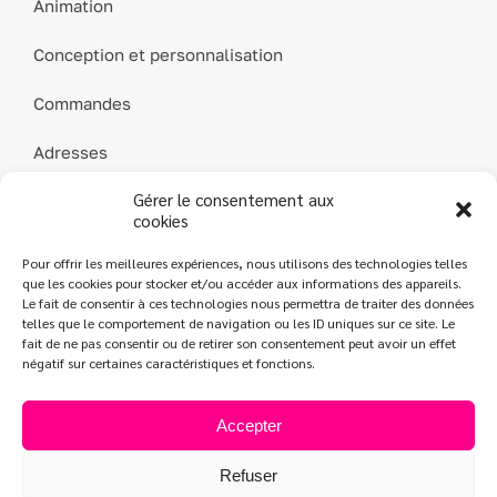
Animation
Conception et personnalisation
Commandes
Adresses
Gérer le consentement aux
Détails du compte
cookies
Mot de passe perdu
Pour offrir les meilleures expériences, nous utilisons des technologies telles
que les cookies pour stocker et/ou accéder aux informations des appareils.
Contact
Le fait de consentir à ces technologies nous permettra de traiter des données
telles que le comportement de navigation ou les ID uniques sur ce site. Le
fait de ne pas consentir ou de retirer son consentement peut avoir un effet
négatif sur certaines caractéristiques et fonctions.
L’Atelier des Parfums
| Création
Jeff Concept
|
Mentions légales
|
Conditions générales de vente
|
Politique de confidentialité
Accepter
Refuser