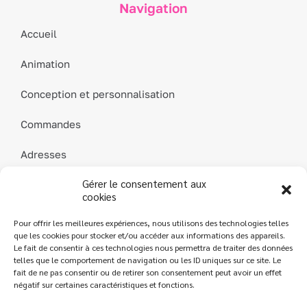
Navigation
Accueil
Animation
Conception et personnalisation
Commandes
Adresses
Gérer le consentement aux
Détails du compte
cookies
Mot de passe perdu
Pour offrir les meilleures expériences, nous utilisons des technologies telles
que les cookies pour stocker et/ou accéder aux informations des appareils.
Contact
Le fait de consentir à ces technologies nous permettra de traiter des données
telles que le comportement de navigation ou les ID uniques sur ce site. Le
fait de ne pas consentir ou de retirer son consentement peut avoir un effet
négatif sur certaines caractéristiques et fonctions.
L’Atelier des Parfums
| Création
Jeff Concept
|
Mentions légales
|
Conditions générales de vente
|