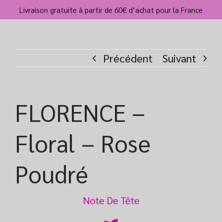
Passer
Livraison gratuite à partir de 60€ d’achat pour la France
au
contenu
Précédent
Suivant
FLORENCE –
Floral – Rose
Poudré
Note De Tête