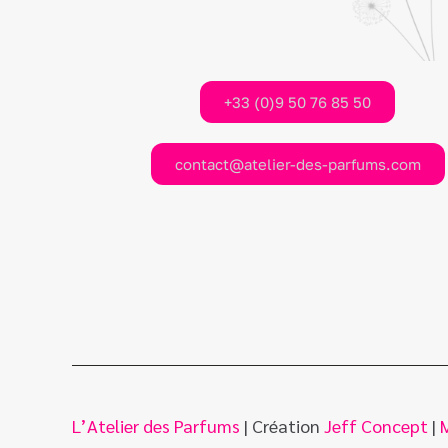
+33 (0)9 50 76 85 50
contact@atelier-des-parfums.com
L’Atelier des Parfums
| Création
Jeff Concept
|