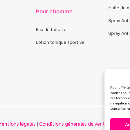
Huile de 
Pour l’homme
Spray Anti
Eau de toilette
Spray Ant
Lotion tonique sportive
Pour offrir l
cookies pour
ces technolo
navigation ou
consentement 
Mentions légales
|
Conditions générales de vente
|
Politiqu
Ac