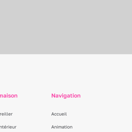
 maison
Navigation
eiller
Accueil
ntérieur
Animation