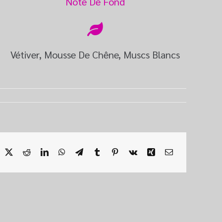
Note De Fond
Vétiver, Mousse De Chêne, Muscs Blancs
acebook
X
Reddit
LinkedIn
WhatsApp
Telegram
Tumblr
Pinterest
Vk
Xing
Email