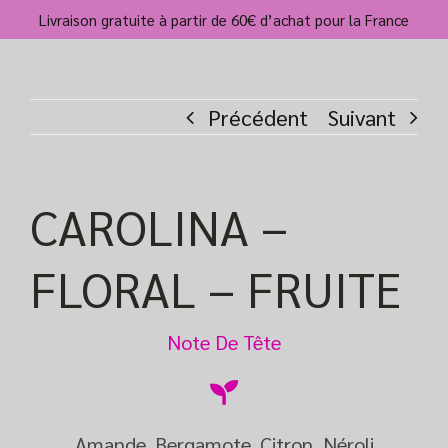
Passer
Livraison gratuite à partir de 60€ d’achat pour la France
au
contenu
Précédent
Suivant
CAROLINA –
FLORAL – FRUITE
Note De Tête
Amande, Bergamote, Citron, Néroli