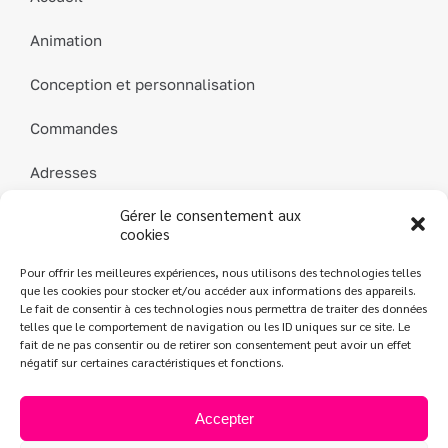
Animation
Conception et personnalisation
Commandes
Adresses
Gérer le consentement aux
Détails du compte
cookies
Mot de passe perdu
Pour offrir les meilleures expériences, nous utilisons des technologies telles
que les cookies pour stocker et/ou accéder aux informations des appareils.
Contact
Le fait de consentir à ces technologies nous permettra de traiter des données
telles que le comportement de navigation ou les ID uniques sur ce site. Le
fait de ne pas consentir ou de retirer son consentement peut avoir un effet
négatif sur certaines caractéristiques et fonctions.
L’Atelier des Parfums
| Création
Jeff Concept
|
Mentions légales
|
Conditions générales de vente
|
Politique de confidentialité
Accepter