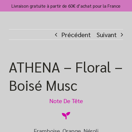
Passer
Livraison gratuite à partir de 60€ d’achat pour la France
au
contenu
Précédent
Suivant
ATHENA – Floral –
Boisé Musc
Note De Tête
Framboise, Orange, Néroli