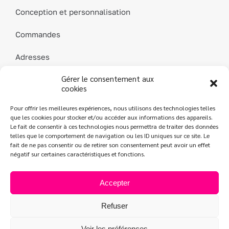
Conception et personnalisation
Commandes
Adresses
Gérer le consentement aux
Détails du compte
cookies
Mot de passe perdu
Pour offrir les meilleures expériences, nous utilisons des technologies telles
que les cookies pour stocker et/ou accéder aux informations des appareils.
Contact
Le fait de consentir à ces technologies nous permettra de traiter des données
telles que le comportement de navigation ou les ID uniques sur ce site. Le
fait de ne pas consentir ou de retirer son consentement peut avoir un effet
négatif sur certaines caractéristiques et fonctions.
L’Atelier des Parfums
| Création
Jeff Concept
|
Mentions légales
|
Conditions générales de vente
|
Politique de confidentialité
Accepter
Refuser
Voir les préférences